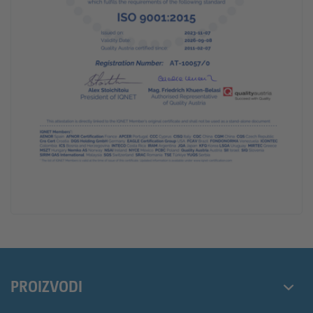
PROIZVODI