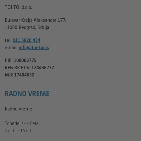
GDE SE NALAZIMO
SERTIFIKATI
TOI TOI d.o.o.
DIXI® B
Bulevar Kralja Aleksandra 177,
PLUTO PISOAR
POLITIKA KVALITETA
11000 Beograd, Srbija
tel:
011 3820 434
KONTEJNERI
email:
info@toi-toi.rs
KANCELARIJSKI KONTEJNER
PIB:
100003775
REG BR.PDV:
124436732
SANITARNI MUŠKO/ŽENSKI KONTEJNER
MB:
17404652
SKLADIŠNI KONTEJNER
RADNO VREME
MOBILNE OGRADE
Radno vreme
MOBILNA BARIJERA ZNOF125
Ponedeljak - Petak
HERAS M125
07:30 - 15:00
HERAS M300