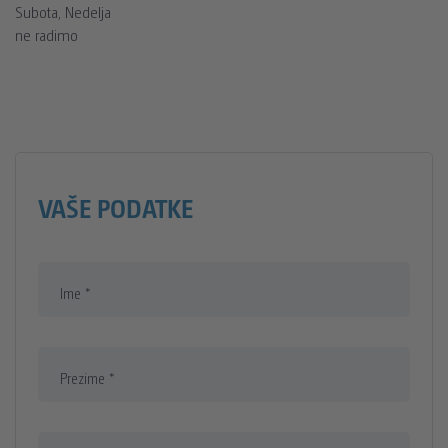
Subota, Nedelja
HERAS M800
ne radimo
USLUGE
PREVOZ KONTEJNERA KAMIONOM SA PLATFORMOM
PREVOZ KONTEJNERA KAMIONOM SA DIZALICOM
VAŠE PODATKE
MONTAŽA I DEMONTAŽA MOBILNE OGRADE
Ime
*
Prezime
*