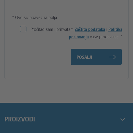
* Ovo su obavezna polja.
Pročitao sam i prihvatam
Zaštita podataka
i
Politika
poslovanja
vaše prodavnice.
*
POŠALJI
PROIZVODI
Mobilni toaleti