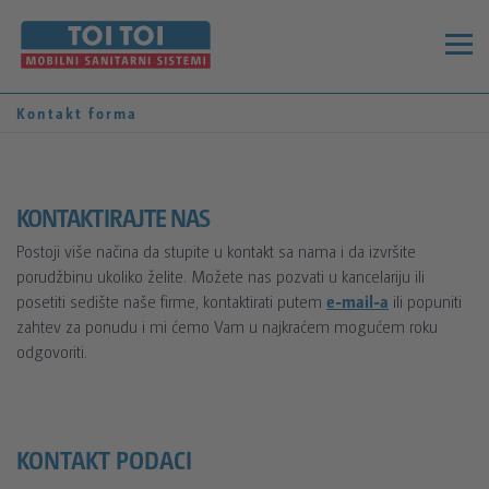
SR
EN
Kontakt forma
KOMPANIJA
O NAMA
PROIZVODI
KONTAKTIRAJTE NAS
TOI TOI & DIXI GRUPACIJA
Postoji više načina da stupite u kontakt sa nama i da izvršite
MOBILNI TOALETI
porudžbinu ukoliko želite. Možete nas pozvati u kancelariju ili
VESTI
TOI TOI SRBIJA
posetiti sedište naše firme, kontaktirati putem
e-mail-a
ili popuniti
TOI® FRESH
zahtev za ponudu i mi ćemo Vam u najkraćem mogućem roku
POLITIKA POSLOVANJA
odgovoriti.
KORPA
TOI® WATER
ODRŽIVI RAZVOJ
TOI® CAP
KONTAKT FORMA
REFERENCE
TOI® CARE
KONTAKT PODACI
DIXI® PLUS