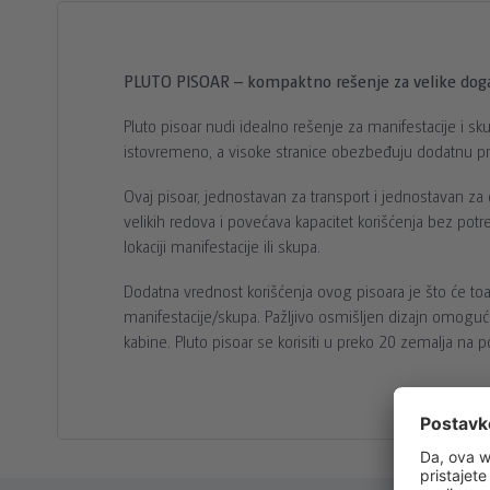
PLUTO PISOAR – kompaktno rešenje za velike dog
Pluto pisoar nudi idealno rešenje za manifestacije i sk
istovremeno, a visoke stranice obezbeđuju dodatnu pri
Ovaj pisoar, jednostavan za transport i jednostavan 
velikih redova i povećava kapacitet korišćenja bez pot
lokaciji manifestacije ili skupa.
Dodatna vrednost korišćenja ovog pisoara je što će toal
manifestacije/skupa. Pažljivo osmišljen dizajn omogu
kabine. Pluto pisoar se korisiti u preko 20 zemalja na