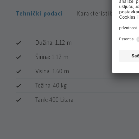
Tehnički podaci
Karakteristike
Dužina: 1.12 m
Širina: 1.12 m
Visina: 1.60 m
Težina: 40 kg
Tank: 400 Litara