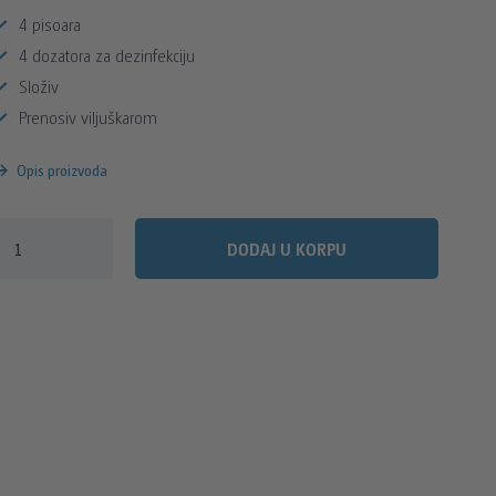
4 pisoara
4 dozatora za dezinfekciju
Složiv
Prenosiv viljuškarom
Opis proizvoda
DODAJ U KORPU