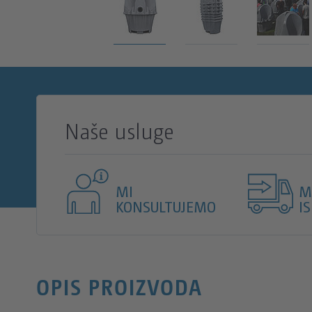
4 pisoara
Naše usluge
4 dozatora za dezinfekciju
Pergradni zidovi za diskreciju
MI
M
KONSULTUJEMO
I
Složiv
Prenosiv viljuškarom
OPIS PROIZVODA