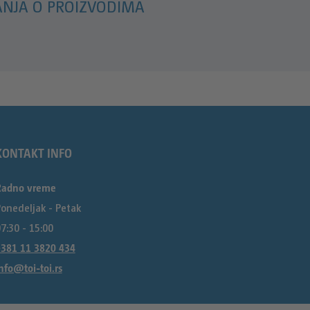
ANJA O PROIZVODIMA
KONTAKT INFO
Radno vreme
onedeljak - Petak
7:30 - 15:00
381 11 3820 434
nfo@toi-toi.rs