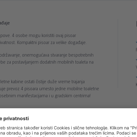
ađaje
upove. 4 osobe mogu koristiti ovaj pisoar
vatnost. Kompaktni pisoar za velike događaje.
za održavanje, onemogućava stvaranje bespotrebnih
rebe za postavljanjem dodatnih mobilnih toaleta na
etne kabine ostati čistije duže vreme trajanja
ćuje prevoz 4 pisoara umesto jedne mobilne toaletne
 posebnim manifestacijama i u gradskim centrima!