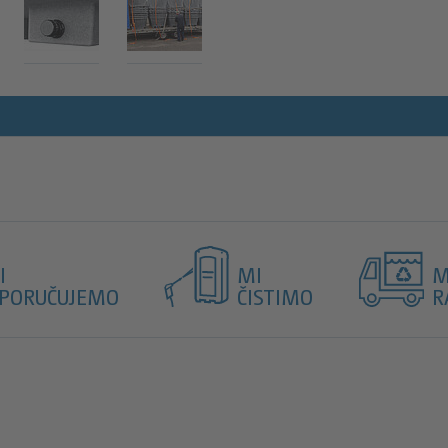
I
MI
M
SPORUČUJEMO
ČISTIMO
R