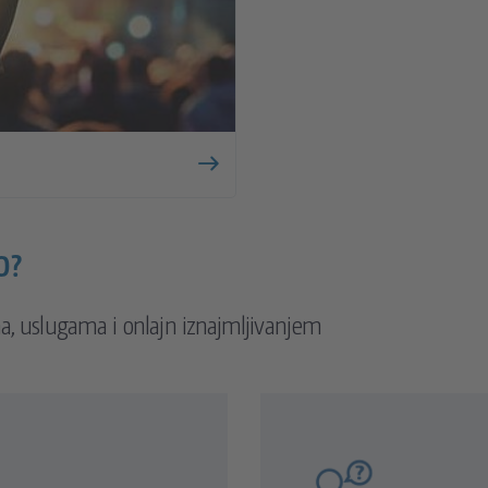
O?
a, uslugama i onlajn iznajmljivanjem