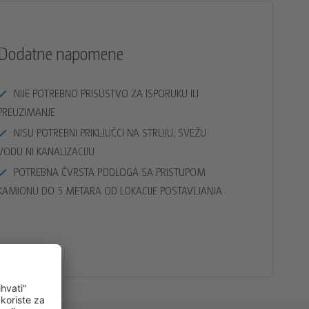
Dodatne napomene
NIJE POTREBNO PRISUSTVO ZA ISPORUKU ILI
PREUZIMANJE
NISU POTREBNI PRIKLJUČCI NA STRUJU, SVEŽU
VODU NI KANALIZACIJU
POTREBNA ČVRSTA PODLOGA SA PRISTUPOM
KAMIONU DO 5 METARA OD LOKACIJE POSTAVLJANJA