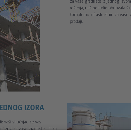
za vaše gradilište iz jednog izvor
rešenja, naš portfolio obuhvata š
kompletnu infrastrukturu za vaše g
prodaju.
JEDNOG IZORA
 naši stručnjaci će vas
rešenja za vaše gradilište – tako