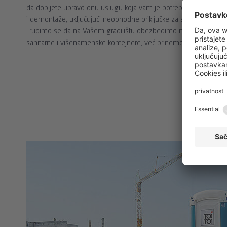
da dobijete upravo onu uslugu koja vam je potrebna. Pokriveno 
i demontaže, uključujući neophodne priključke za struju i vodu, d
Trudimo se da na Vašem gradilištu obezbedimo maksimalan komf
sanitarne i višenamenske kontejnere, već brinemo i o sortiranju 