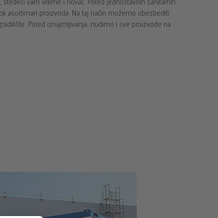
a, štedeći vam vreme i novac. Pored jednostavnih sanitarnih
irok asortiman proizvoda. Na taj način možemo obezbediti
radilište. Pored iznajmljivanja, nudimo i sve proizvode na