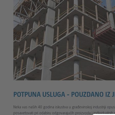
POTPUNA USLUGA - POUZDANO IZ 
Neka vas naših 40 godina iskustva u građevinskoj industriji opusti:
posavetovati pri odabiru odgovarajućih proizvoda i individualnih 