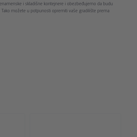
 višenamenske i skladišne kontejnere i obezbeđujemo da budu
. Tako možete u potpunosti opremiti vaše gradilište prema