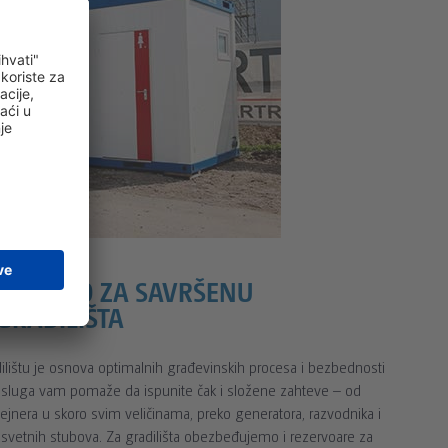
POTREBNO ZA SAVRŠENU
GRADILIŠTA
dilištu je osnova optimalnih građevinskih procesa i bezbednosti
usluga vam pomaže da ispunite čak i složene zahteve – od
ntejnera u skoro svim veličinama, preko generatora, razvodnika i
asvetnih stubova. Za gradilišta obezbeđujemo i rezervoare za