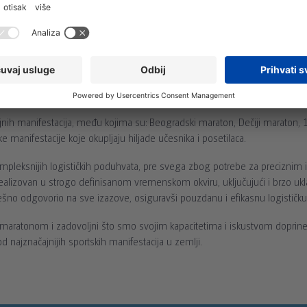
bilnih ograda i kompletnu logistiku za Beogradski maraton i prateće manif
 Toi Srbija je i ove godine pružio ključnu podršku u realizaciji više manif
da
i kompletnu logistiku. Naš tim je preuzeo celokupnu organizaciju mon
 tok svih događaja.
ih manifestacija, među kojima su: Beogradski maraton, Dečiji maraton, 10
 manifestacije koje okupljaju hiljade učesnika i posetilaca.
ompleksnijih logističkih poduhvata, pre svega zbog potrebe za precizni
realizovan u strogo definisanom vremenskom okviru, uključujući i brzo 
ešno odgovorio na sve izazove, osiguravši pouzdanu i efikasnu logističku
aratonom i zadovoljni što smo svojim kapacitetima i iskustvom doprine
 najznačajnijih sportskih manifestacija u zemlji.