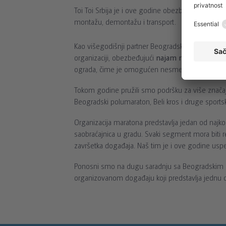
Toi Toi Srbija je i ove godine obezbedio najam mo
montažu, demontažu i transport.
Kao višegodišnji partner Beogradskog maratona, Toi
organizaciji, obezbeđujući
najam mobilnih ogra
ograda, čime je omogućen nesmetan i bezbedan
Tokom godine pružili smo podršku za više značajn
Beogradski polumaraton, Beli kros i druge sportske
Organizacija maratona predstavlja jedan od najk
saobraćajnica u gradu. Svaki segment mora biti 
završetka događaja. Naš tim je i ove godine usp
Ponosni smo na dugu saradnju sa Beogradskim m
organizovanom događaju koji predstavlja jednu od