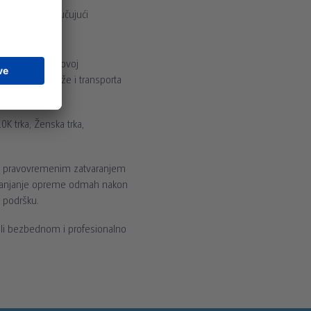
estacije, uključujući
estacija u njihovoj
taže, demontaže i transporta
K trka, Ženska trka,
m i pravovremenim zatvaranjem
uklanjanje opreme odmah nakon
 podršku.
li bezbednom i profesionalno